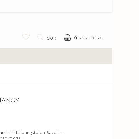
0
VARUKORG
SÖK
 NANCY
 favoritlistan
 fint till loungstolen Ravello.
trad modell.