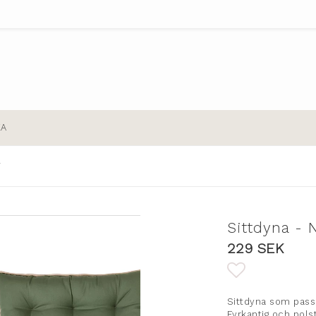
EA
Y
Sittdyna -
229 SEK
Lägg till i
Sittdyna som passar
Fyrkantig och pols