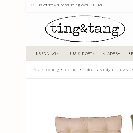
Fraktfritt vid beställning över 1000kr
INREDNING
LJUS & DOFT
KLÄDER
R
Inredning
Textilier
Kuddar
Sittdyna - NANC