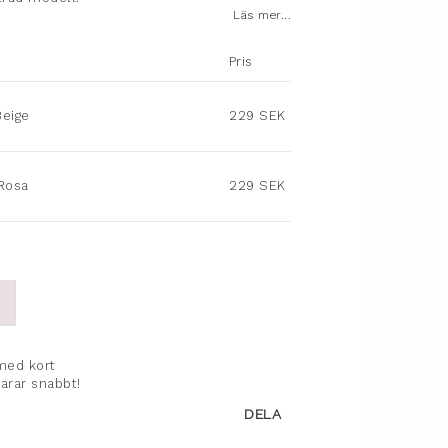
Läs mer...
Pris
Beige
229 SEK
 Rosa
229 SEK
med kort
varar snabbt!
DELA