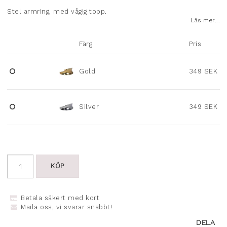
Lägg till i favoritlistan
Stel armring, med vågig topp.
Läs mer...
Färg
Pris
Gold
349 SEK
Silver
349 SEK
KÖP
Betala säkert med kort
Maila oss, vi svarar snabbt!
DELA