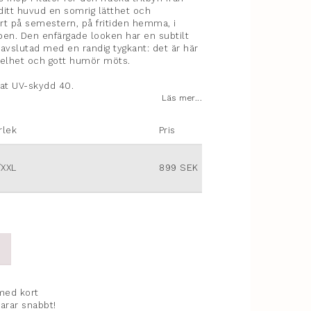
 ditt huvud en somrig lätthet och
 på semestern, på fritiden hemma, i
en. Den enfärgade looken har en subtilt
 avslutad med en randig tygkant: det är här
kelhet och gott humör möts.
rat UV-skydd 40.
Läs mer...
rlek
Pris
/XXL
899 SEK
med kort
varar snabbt!