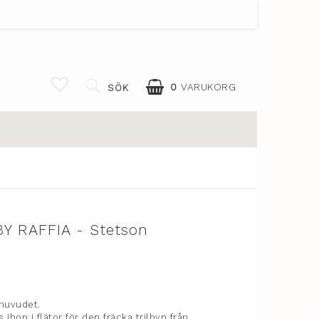
0
VARUKORG
SÖK
DIN VARUKORG ÄR TOM
BY RAFFIA - Stetson
 favoritlistan
huvudet.
 ihop i flätor för den fräcka trilbyn från