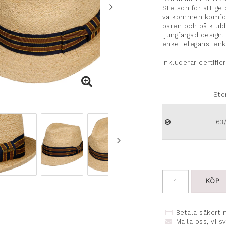
Stetson för att ge
välkommen komfort
baren och på klubb
ljungfärgad design,
enkel elegans, en
Inkluderar certifie
Sto
63
KÖP
Betala säkert 
Maila oss, vi s