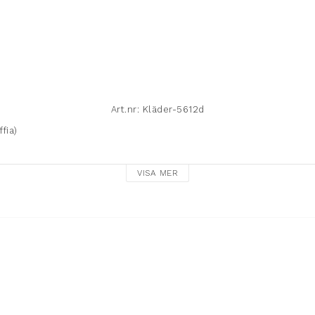
Art.nr: Kläder-5612d
ia)

VISA MER
58-1
