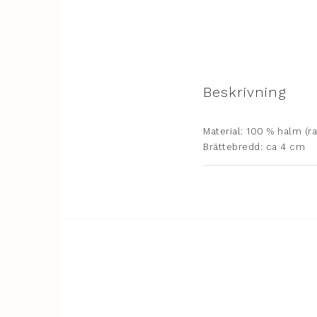
Beskrivning
Material: 100 % halm (raff
Brättebredd: ca 4 cm

Kronans höjd: ca 11 cm

Testad enligt DIN EN 137
UV-skydd 40