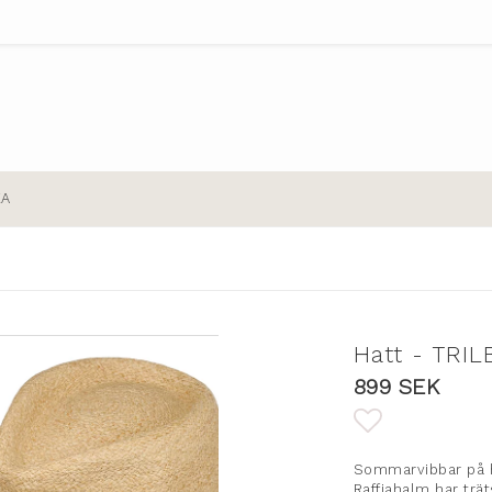
EA
Hatt - TRIL
899 SEK
Lägg till i
Sommarvibbar på 
Raffiahalm har träts