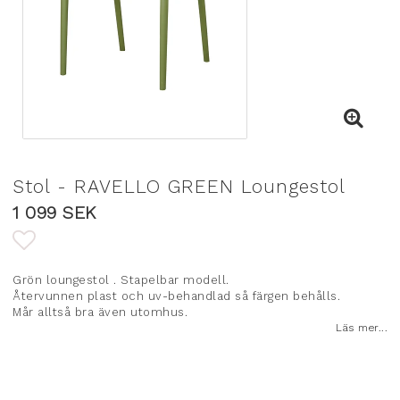
Stol - RAVELLO GREEN Loungestol
1 099 SEK
Lägg till i favoritlistan
Grön loungestol . Stapelbar modell.
Återvunnen plast och uv-behandlad så färgen behålls.
Mår alltså bra även utomhus.
Läs mer...