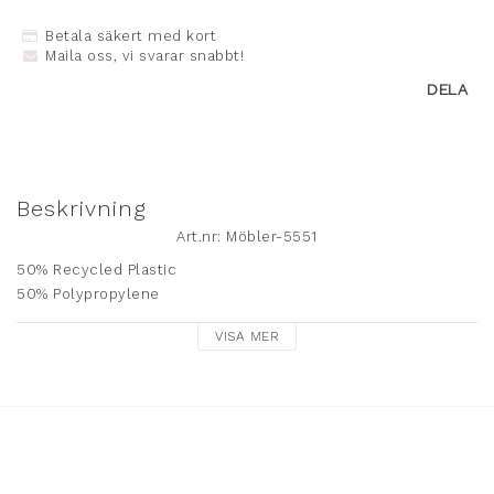
Betala säkert med kort
Maila oss, vi svarar snabbt!
DELA
Beskrivning
Art.nr: Möbler-5551
50% Recycled Plastic

50% Polypropylene

VISA MER
UV-protected

 Max weight 150kg

Sitthöjd 46cm.

Mått 45x57x81cm

OBS! Endast för avhämtning i butik, eller fraktförfrågan (maila 