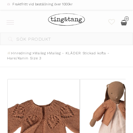
Fraktfritt vid beställning över 1000kr
0
Toggle
navigation
DIN VARUKORG ÄR TOM
Inredning
Maileg
Maileg - KLÄDER Stickad kofta -
Hare/Kanin Size 3