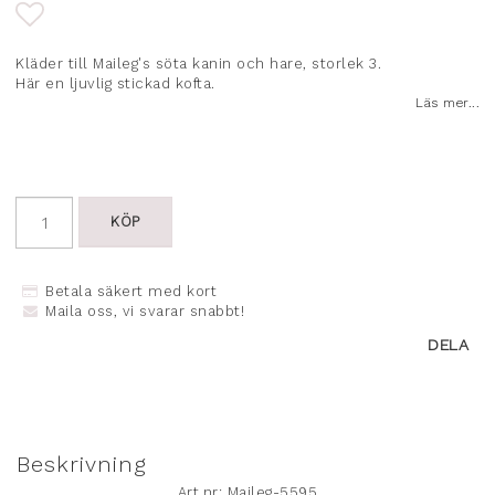
Lägg till i favoritlistan
Kläder till Maileg's söta kanin och hare, storlek 3.
Här en ljuvlig stickad kofta.
Läs mer...
KÖP
Betala säkert med kort
Maila oss, vi svarar snabbt!
DELA
Beskrivning
Art.nr: Maileg-5595