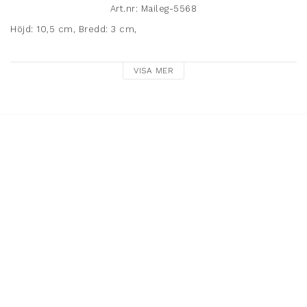
Art.nr: Maileg-5568
Höjd: 10,5 cm, Bredd: 3 cm,

Metall/Viskos/Trä

VISA MER