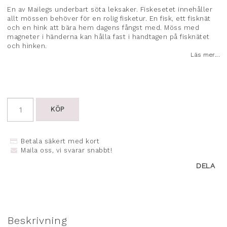
Lägg till i favoritlistan
En av Mailegs underbart söta leksaker. Fiskesetet innehåller
allt mössen behöver för en rolig fisketur. En fisk, ett fisknät
och en hink att bära hem dagens fångst med. Möss med
magneter i händerna kan hålla fast i handtagen på fisknätet
och hinken.
Läs mer...
KÖP
Betala säkert med kort
Maila oss, vi svarar snabbt!
DELA
Beskrivning