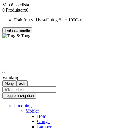
Min önskelista
0 Produkter
x0
Fraktfritt vid beställning över 1000kr
Fortsätt handla
0
Varukorg
Meny
Sök
Toggle navigation
Inredning
Möbler
Bord
Gunga
Lampor