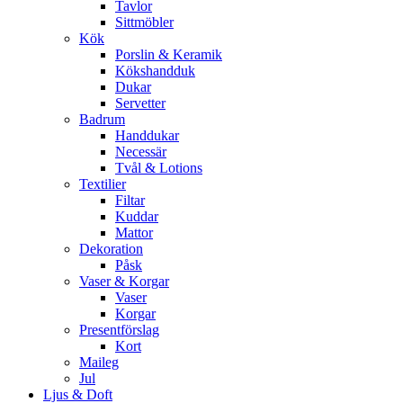
Tavlor
Sittmöbler
Kök
Porslin & Keramik
Kökshandduk
Dukar
Servetter
Badrum
Handdukar
Necessär
Tvål & Lotions
Textilier
Filtar
Kuddar
Mattor
Dekoration
Påsk
Vaser & Korgar
Vaser
Korgar
Presentförslag
Kort
Maileg
Jul
Ljus & Doft