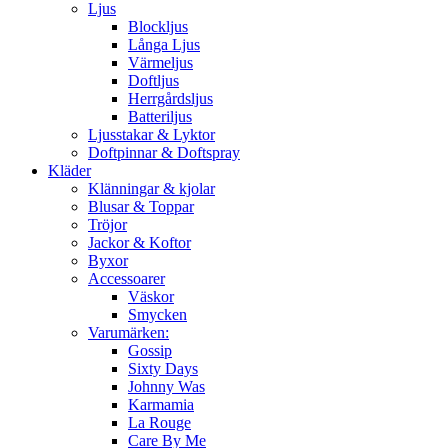
Ljus
Blockljus
Långa Ljus
Värmeljus
Doftljus
Herrgårdsljus
Batteriljus
Ljusstakar & Lyktor
Doftpinnar & Doftspray
Kläder
Klänningar & kjolar
Blusar & Toppar
Tröjor
Jackor & Koftor
Byxor
Accessoarer
Väskor
Smycken
Varumärken:
Gossip
Sixty Days
Johnny Was
Karmamia
La Rouge
Care By Me