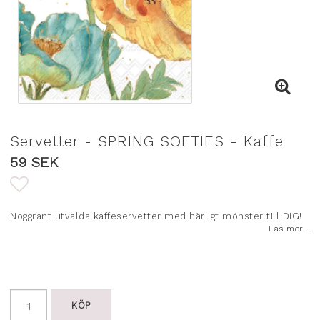
Servetter - SPRING SOFTIES - Kaffe
59 SEK
Lägg till i favoritlistan
Noggrant utvalda kaffeservetter med härligt mönster till DIG!
Läs mer...
KÖP