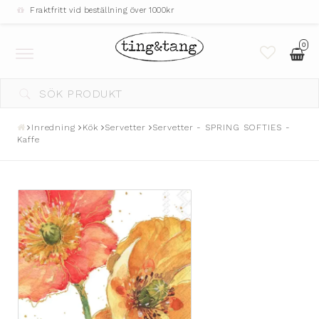
Fraktfritt vid beställning över 1000kr
0
Toggle
navigation
DIN VARUKORG ÄR TOM
Inredning
Kök
Servetter
Servetter - SPRING SOFTIES -
Kaffe