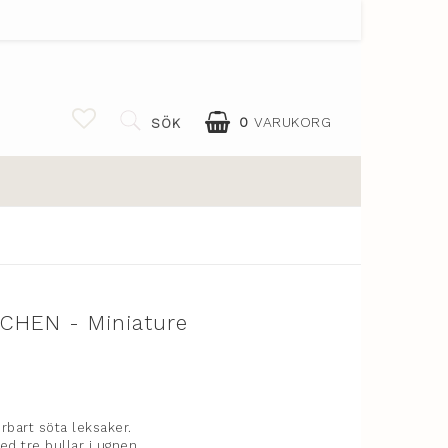
0
VARUKORG
SÖK
TCHEN - Miniature
 favoritlistan
rbart söta leksaker.
ed tre bullar i ugnen.