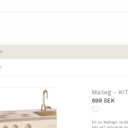
EA
re
Maileg - KI
699 SEK
Lägg till i
En av Mailegs unde
Här ett retrokök m