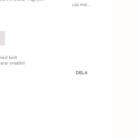
Läs mer...
med kort
varar snabbt!
DELA