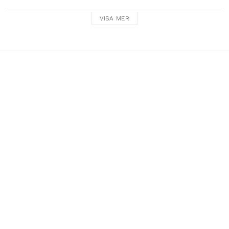
Mått: 11x4x6 cm

VISA MER
metall och trä

(Rek ålder från 3 år)
