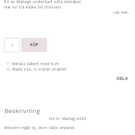
Lägg till i favoritlistan
En av Mailegs underbart söta leksaker.
Här en trä kälke till mössen.
Läs mer...
KÖP
Betala säkert med kort
Maila oss, vi svarar snabbt!
DELA
Beskrivning
Art.nr: Maileg-4335
Mössen ingår ej, dom säljs separat.
